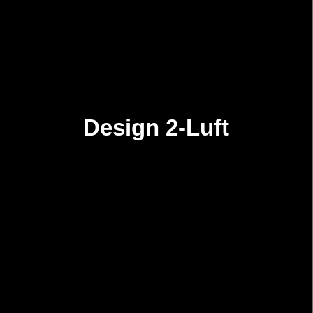
Design 4-Luft
Design 2-Luft
Nordic Design är sidohängt och öppningsbart utåt.
Finns i tre olika...
Läs mer