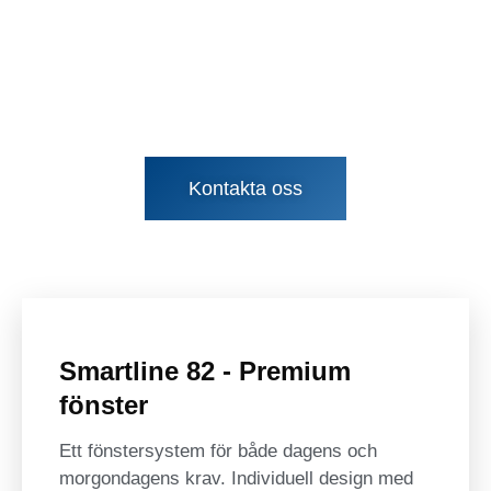
robusta.
Vår affärsidé är enkel – att leverera hållbara
kvalitetsfönster som möter våra kunders behov
och förväntningar.
Kontakta oss
Smartline 82 - Premium
fönster
Ett fönstersystem för både dagens och
morgondagens krav. Individuell design med