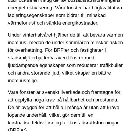
utan också en viktig del av bostadsrättsföreningens
energieffektivisering. Våra fönster har högkvalitativa
isoleringsegenskaper som bidrar till minskad
värmeförlust och sänkta energikostnader.
Under vinterhalvåret hjälper de till att bevara värmen
inomhus, medan de under sommaren minskar risken
för överhettning. För BRF:er och fastigheter i
stadsmiljö erbjuder vi även fönster med
ljuddämpande egenskaper som reducerar trafikbuller
och andra störande ljud, vilket skapar en bättre
inomhusmiljö.
Våra fönster är svensktillverkade och framtagna för
att uppfylla höga krav på hållbarhet och prestanda.
De är byggda för att hålla i många år utan att kräva
löpande underhåll, vilket gör dem till en
kostnadseffektiv lösning för bostadsrättsföreningar
(BRF:er).