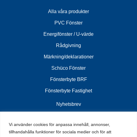
Alla våra produkter
PVC Fönster
Energifönster / U-värde
Rådgivning
Märkning/deklarationer
Schüco Fönster
Fönsterbyte BRF
Fönsterbyte Fastighet
Nyhetsbrev
Vi använder cookies för anpassa innehåll, annonser,
Ta del av senaste nytt vi har att erbjuda tillsammans
tillhandahålla funktioner för sociala medier och för att
med olika kampanjer, mässor och andra aktiviteter