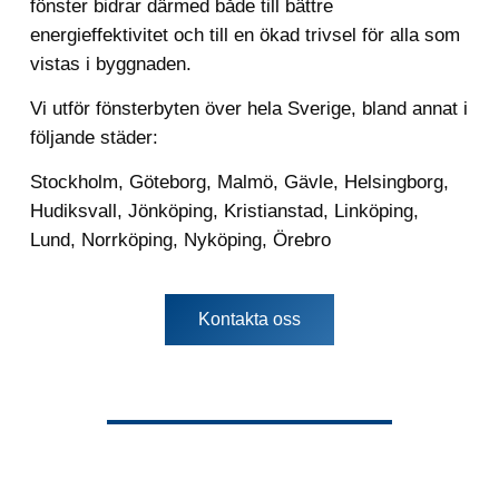
fönster bidrar därmed både till bättre
energieffektivitet och till en ökad trivsel för alla som
vistas i byggnaden.
Vi utför fönsterbyten över hela Sverige, bland annat i
följande städer:
Stockholm
,
Göteborg
,
Malmö
,
Gävle
,
Helsingborg
,
Hudiksvall
,
Jönköping
,
Kristianstad
,
Linköping
,
Lund
,
Norrköping
,
Nyköping
,
Örebro
Kontakta oss